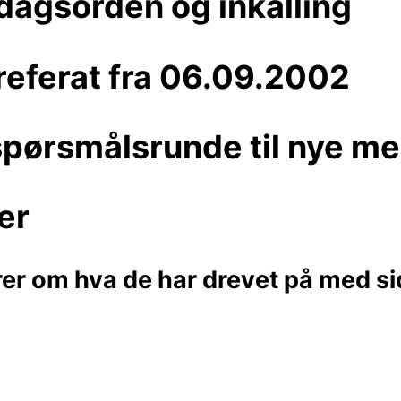
dagsorden og inkalling
referat fra 06.09.2002
spørsmålsrunde til nye 
er
r om hva de har drevet på med sid