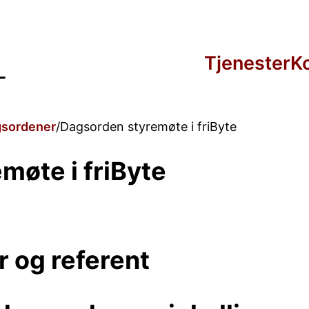
Tjenester
K
sordener
Dagsorden styremøte i friByte
møte i friByte
r og referent