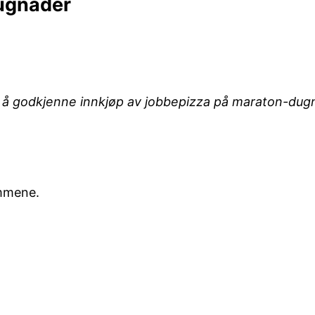
dugnader
til å godkjenne innkjøp av jobbepizza på maraton-du
emmene.