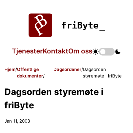
friByte
Tjenester
Kontakt
Om oss
Hjem
Offentlige
Dagsordener
Dagsorden
dokumenter
styremøte i friByte
Dagsorden styremøte i
friByte
Jan 11, 2003