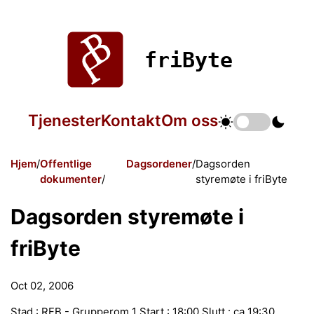
friByte
Tjenester
Kontakt
Om oss
Hjem
Offentlige
Dagsordener
Dagsorden
dokumenter
styremøte i friByte
Dagsorden styremøte i
friByte
Oct 02, 2006
Stad : RFB - Grupperom 1 Start : 18:00 Slutt : ca 19:30