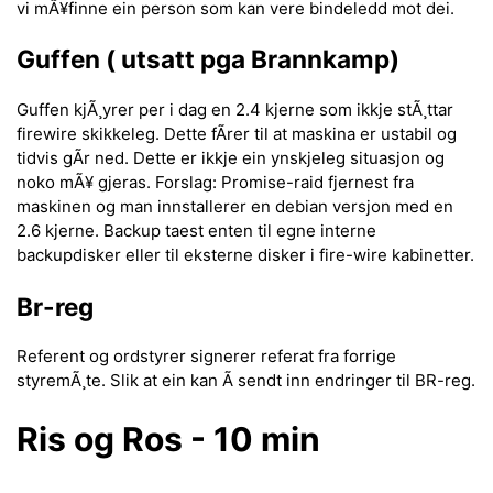
vi mÃ¥finne ein person som kan vere bindeledd mot dei.
Guffen ( utsatt pga Brannkamp)
Guffen kjÃ¸yrer per i dag en 2.4 kjerne som ikkje stÃ¸ttar
firewire skikkeleg. Dette fÃrer til at maskina er ustabil og
tidvis gÃr ned. Dette er ikkje ein ynskjeleg situasjon og
noko mÃ¥ gjeras. Forslag: Promise-raid fjernest fra
maskinen og man innstallerer en debian versjon med en
2.6 kjerne. Backup taest enten til egne interne
backupdisker eller til eksterne disker i fire-wire kabinetter.
Br-reg
Referent og ordstyrer signerer referat fra forrige
styremÃ¸te. Slik at ein kan Ã sendt inn endringer til BR-reg.
Ris og Ros - 10 min