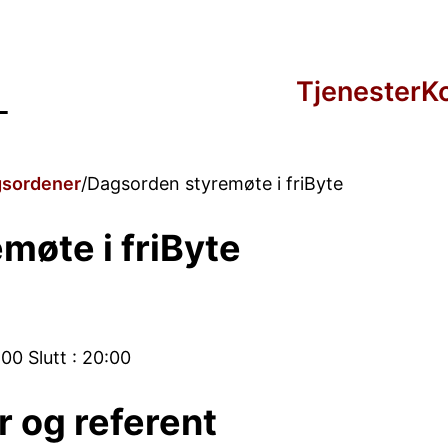
Tjenester
K
sordener
Dagsorden styremøte i friByte
møte i friByte
00 Slutt : 20:00
r og referent