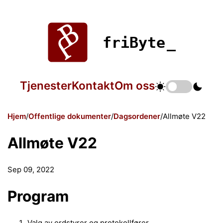
friByte
Tjenester
Kontakt
Om oss
Hjem
Offentlige dokumenter
Dagsordener
Allmøte V22
Allmøte V22
Sep 09, 2022
Program
Valg av ordstyrer og protokollfører