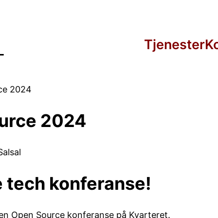
Tjenester
K
ce 2024
urce 2024
alsal
te tech konferanse!
en Open Source konferanse på Kvarteret.